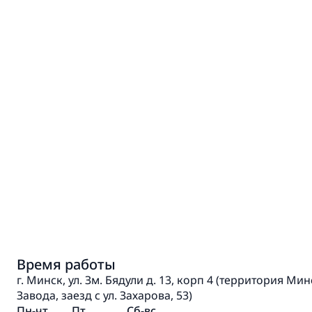
Время работы
г. Минск, ул. Зм. Бядули д. 13, корп 4 (территория М
Завода, заезд с ул. Захарова, 53)
Пн-чт
Пт
Сб-вс