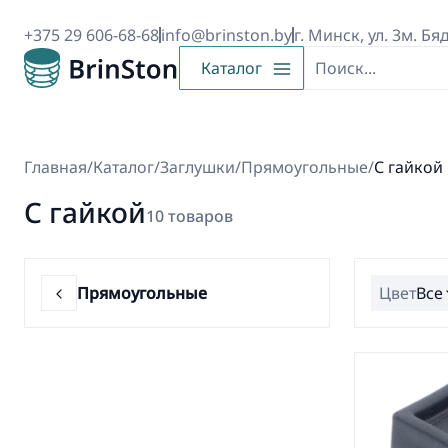
+375 29 606-68-68
info@brinston.by
г. Минск, ул. 3м. Бя
Каталог
Главная
/
Каталог
/
Заглушки
/
Прямоугольные
/
С гайкой
С гайкой
10 товаров
Прямоугольные
Цвет
Все