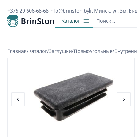
+375 29 606-68-68
info@brinston.by
г. Минск, ул. 3м. Бя
Каталог
Главная
/
Каталог
/
Заглушки
/
Прямоугольные
/
Внутрен