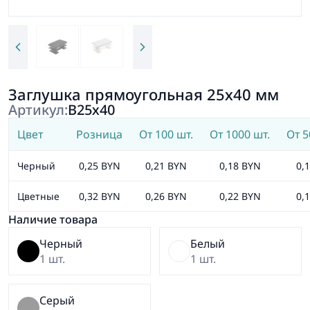
Заглушка прямоугольная 25х40 мм
Артикул:
В25х40
Цвет
Розница
От 100 шт.
От 1000 шт.
От 5
Черный
0,25 BYN
0,21 BYN
0,18 BYN
0,
Цветные
0,32 BYN
0,26 BYN
0,22 BYN
0,
Наличие товара
Черный
Белый
1 шт.
1 шт.
Серый