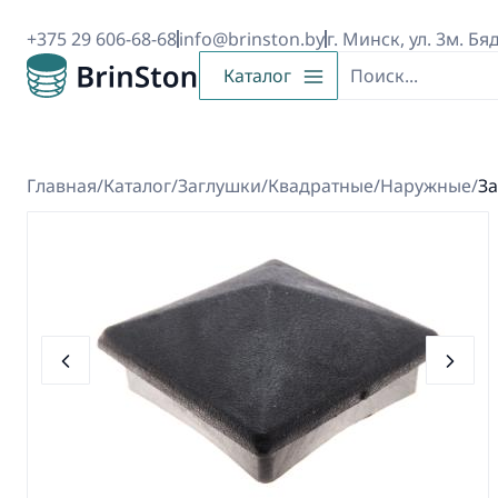
+375 29 606-68-68
info@brinston.by
г. Минск, ул. 3м. Бя
Каталог
Главная
/
Каталог
/
Заглушки
/
Квадратные
/
Наружные
/
За