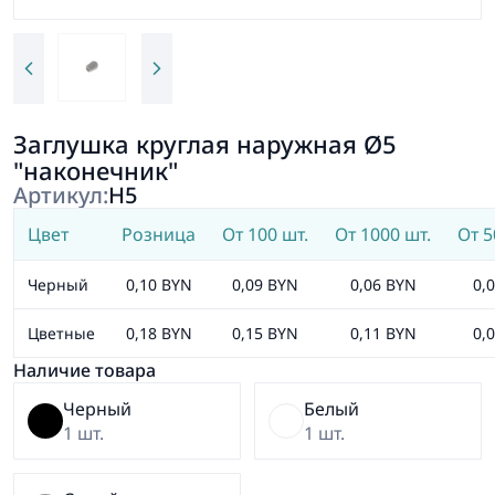
Заглушка круглая наружная Ø5
"наконечник"
Артикул:
Н5
Цвет
Розница
От 100 шт.
От 1000 шт.
От 5
Черный
0,10 BYN
0,09 BYN
0,06 BYN
0,
Цветные
0,18 BYN
0,15 BYN
0,11 BYN
0,
Наличие товара
Черный
Белый
1 шт.
1 шт.