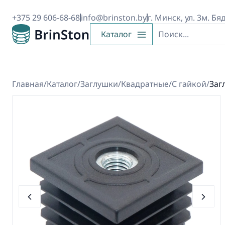
+375 29 606-68-68
info@brinston.by
г. Минск, ул. 3м. Бя
Каталог
Главная
/
Каталог
/
Заглушки
/
Квадратные
/
С гайкой
/
Заг