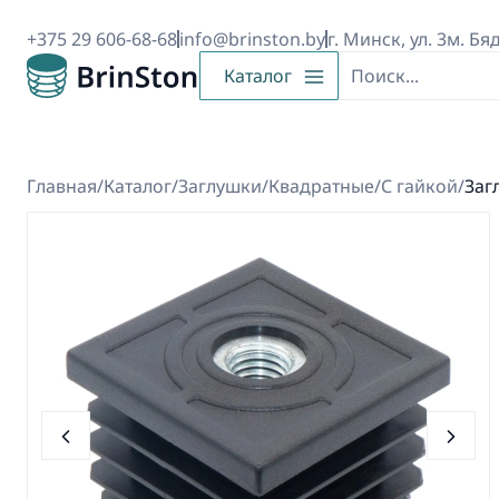
+375 29 606-68-68
info@brinston.by
г. Минск, ул. 3м. Бя
Каталог
Главная
/
Каталог
/
Заглушки
/
Квадратные
/
С гайкой
/
Заг