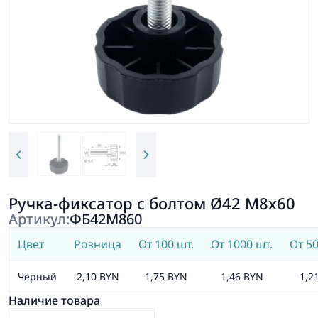
Ручка-фиксатор с болтом Ø42 М8х60
Артикул:
ФБ42М860
Цвет
Розница
От 100 шт.
От 1000 шт.
От 50
Черный
2,10 BYN
1,75 BYN
1,46 BYN
1,2
Наличие товара