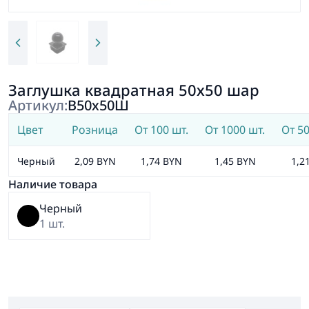
Заглушка квадратная 50х50 шар
Артикул:
В50х50Ш
Цвет
Розница
От 100 шт.
От 1000 шт.
От 50
Черный
2,09 BYN
1,74 BYN
1,45 BYN
1,2
Наличие товара
Черный
1 шт.