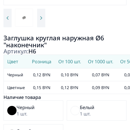
Заглушка круглая наружная Ø6
"наконечник"
Артикул:
Н6
Цвет
Розница
От 100 шт.
От 1000 шт.
От 5
Черный
0,12 BYN
0,10 BYN
0,07 BYN
0,
Цветные
0,15 BYN
0,12 BYN
0,09 BYN
0,
Наличие товара
Черный
Белый
1 шт.
1 шт.