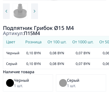
Подпятник Грибок Ø15 М4
Артикул:
П15М4
Цвет
Розница
От 100 шт.
От 1000 шт.
От 50
Черный
0,10 BYN
0,08 BYN
0,07 BYN
0,0
Серый
0,10 BYN
0,08 BYN
0,07 BYN
0,0
Наличие товара
Черный
Серый
1 шт.
1 шт.