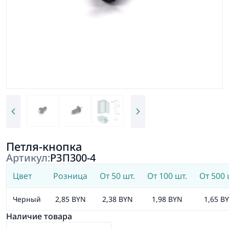
Петля-кнопка
Артикул:
РЗП300-4
Цвет
Розница
От 50 шт.
От 100 шт.
От 500 
Черный
2,85 BYN
2,38 BYN
1,98 BYN
1,65 B
Наличие товара