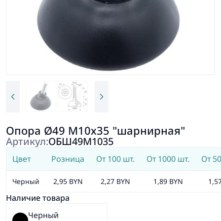
Опора Ø49 М10х35 "шарнирная"
Артикул:
ОБШ49М1035
Цвет
Розница
От 100 шт.
От 1000 шт.
От 50
Черный
2,95 BYN
2,27 BYN
1,89 BYN
1,5
Наличие товара
Черный