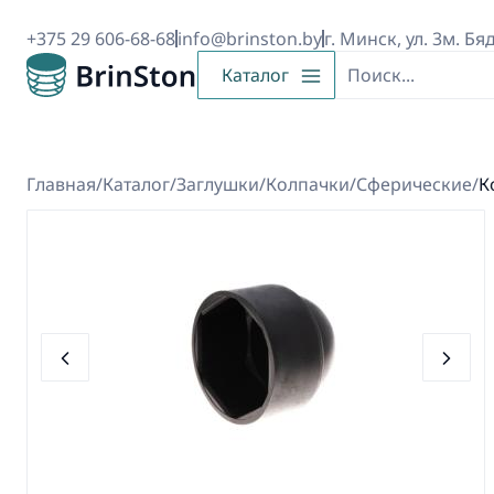
+375 29 606-68-68
info@brinston.by
г. Минск, ул. 3м. Бя
Каталог
Главная
/
Каталог
/
Заглушки
/
Колпачки
/
Сферические
/
К